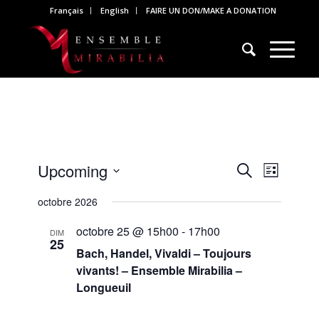
Français
English
FAIRE UN DON/MAKE A DONATION
Events
Event
Upcoming
Search
List
Views
Search
Select
Naviga
octobre 2026
and
date.
Views
octobre 25 @ 15h00
-
17h00
DIM
25
Navigati
Bach, Handel, Vivaldi – Toujours
vivants! – Ensemble Mirabilia –
Longueuil
Église St-Mark
341 Rue de Longueuil,