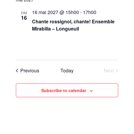
16 mai 2027 @ 15h00
-
17h00
DIM
16
Chante rossignol, chante! Ensemble
Mirabilia – Longueuil
Église St-Mark
341 Rue de Longueuil,
Longueuil
Events
Previous
Today
Next
Events
Subscribe to calendar