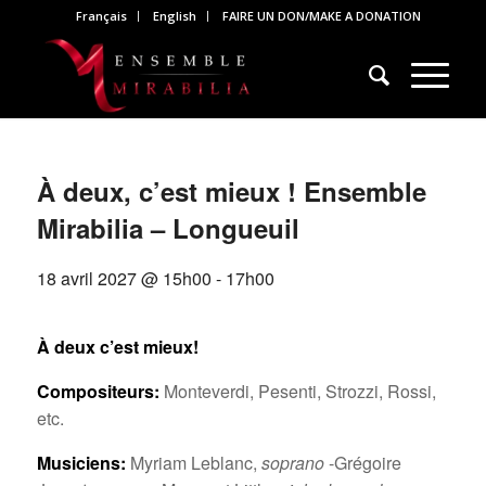
Français
English
FAIRE UN DON/MAKE A DONATION
À deux, c’est mieux ! Ensemble
Mirabilia – Longueuil
18 avril 2027 @ 15h00
-
17h00
À deux c’est mieux!
Compositeurs:
Monteverdi, Pesenti, Strozzi, Rossi,
etc.
Musiciens:
Myriam Leblanc,
soprano
-Grégoire