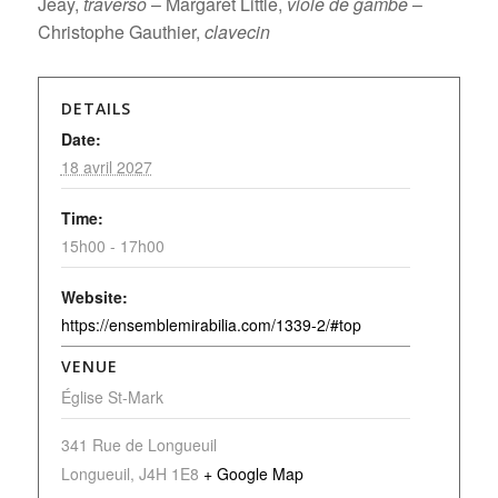
Jeay,
traverso
– Margaret Little,
viole de gambe
–
Christophe Gauthier,
clavecin
DETAILS
Date:
18 avril 2027
Time:
15h00 - 17h00
Website:
https://ensemblemirabilia.com/1339-2/#top
VENUE
Église St-Mark
341 Rue de Longueuil
Longueuil
,
J4H 1E8
+ Google Map